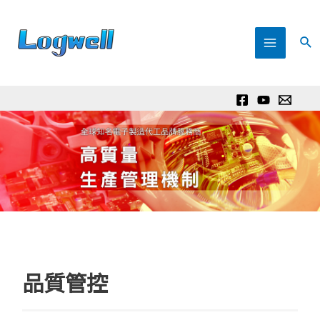
Skip
to
Sea
Main
content
Menu
品質管控